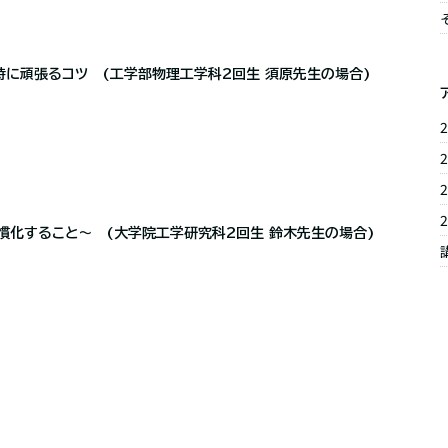
時に頑張るコツ (工学部物理工学科2回生 須原先生の場合)
2
2
2
2
慣化すること～ (大学院工学研究科2回生 鈴木先生の場合)