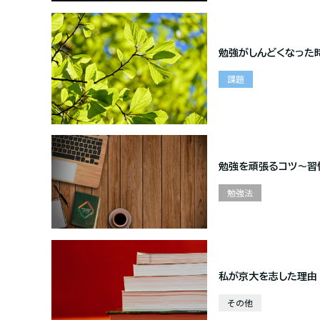
勉強がしんどくなった
課題
勉強を頑張るコツ～習
勉強法
私が京大を志した理由
その他