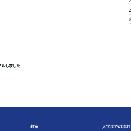
2
アルしました
教室
入学までの流れ