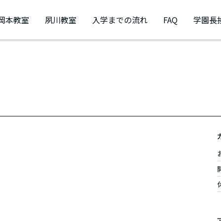
岡本教室
夙川教室
入学までの流れ
FAQ
学園長