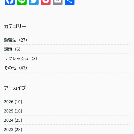
F
Li
T
P
E
共
a
n
w
o
m
有
c
e
itt
c
ai
e
er
k
l
カテゴリー
b
et
勉強法（27）
o
課題（6）
o
リフレッシュ（3）
k
その他（43）
アーカイブ
2026
(10)
2025
(16)
2024
(25)
2023
(28)