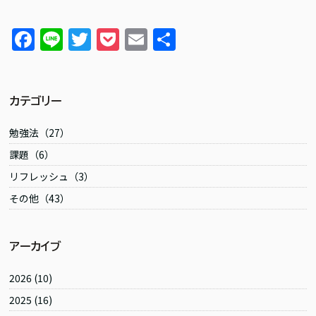
F
Li
T
P
E
S
a
n
w
o
m
h
c
e
itt
c
ai
ar
e
er
k
l
e
カテゴリー
b
et
勉強法（27）
o
課題（6）
o
リフレッシュ（3）
k
その他（43）
アーカイブ
2026
(10)
2025
(16)