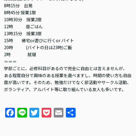
8時15分 出発
8時45分 授業1限
10時30分 授業2限
12時 昼ごはん
13時15分 授業3限
15時 帰宅or遊びに行くor バイト
20時 (バイトの日は23時)ご飯
2時 就寝
＝＝＝
学部ごとに、必修科目があるので完全に自由とは言えませんが、
ある程度自分で興味のある授業を選べますし、時間の使い方も自由
度が高いです。そのため、勉強だけでなく部活動やサークル活動、
ボランティア、アルバイト等に取り組んでいる友人も多いです。
F
Li
T
P
E
共
a
n
w
o
m
有
c
e
itt
c
ai